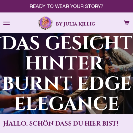
READY TO WEAR YOUR STORY?
Zum
Hauptinhalt
springen
by Julia Killig
Das gesicht
hinter
burnt edge
elegance
Hallo, schön dass du hier bist!