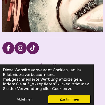
F
I
T
a
n
i
c
s
k
Teilen
Teilen
e
t
T
Diese Website verwendet Cookies, um Ihr
b
a
o
Erlebnis zu verbessern und
Allgemeine Geschäftsbedingungen
o
g
k
maßgeschneiderte Werbung anzuzeigen.
o
r
Indem Sie auf „Akzeptieren“ klicken, stimmen
Sie der Verwendung aller Cookies zu.
k
a
Versandinformationen
m
© 2024 Burnt Edge Elegance by Julia Killig
Ablehnen
Zustimmen
Mit Unterstützung von
Webador