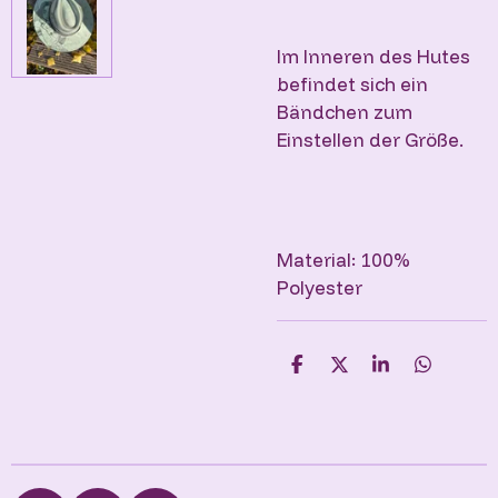
Im Inneren des Hutes
befindet sich ein
Bändchen zum
Einstellen der Größe.
Material: 100%
Polyester
T
T
T
T
e
e
e
e
i
i
i
i
l
l
l
l
e
e
e
e
n
n
n
n