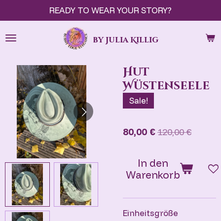
READY TO WEAR YOUR STORY?
Zum
Hauptinhalt
springen
by Julia Killig
Hut
Wüstenseele
Sale!
80,00 €
120,00 €
In den
Warenkorb
Einheitsgröße